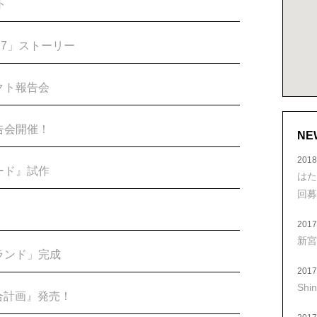
ト
17」ストーリー
クト報告会
告会開催！
NE
2018
ード』試作
は
回募
2017
新宮
ランド」完成
2017
Shi
合計画』発売！