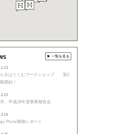
▶ 一覧を見る
WS
.1.23
たらきはぐくむワークショップ 第2
集開始！
.3.25
市、平成28年度事業報告会
.3.16
ngu Picnic開催レポート