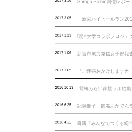
2017.3.16
Shingu Picnic開催レポー
2017.3.05
「新宮ハイヒールラン20
2017.1.23
明治大学コラボプロジェ
2017.1.06
新宮市魅力発信女子部報
2017.1.05
『ご迷惑おかけしますカ
2016.10.13
前橋みらい家族ラボ始動
2016.6.25
記録冊子「御嵩あかでん
2016.4.11
書籍『みんなでつくる総